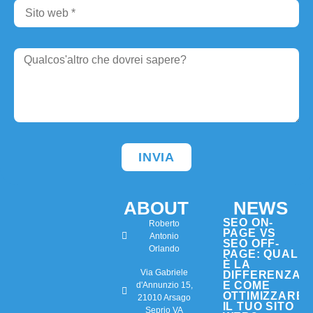
INVIA
Alternative:
ABOUT
NEWS
SEO ON-
Roberto
PAGE VS
Antonio
SEO OFF-
Orlando
PAGE: QUAL
È LA
Via Gabriele
DIFFERENZA
E COME
d'Annunzio 15,
OTTIMIZZARE
21010 Arsago
IL TUO SITO
Seprio VA