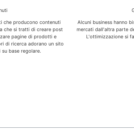
nuti
G
sti che producono contenuti
Alcuni business hanno bis
a che si tratti di creare post
mercati dall'altra parte 
zzare pagine di prodotti e
L'ottimizzazione si f
ori di ricerca adorano un sito
 su base regolare.
Richiedi un preventivo gratuito e senza impegno!