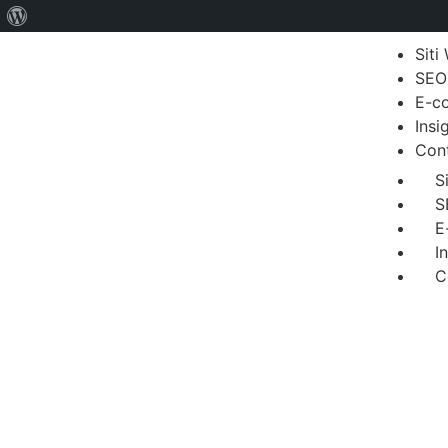
Siti
SEO
E-c
Insi
Cont
S
S
E
I
C