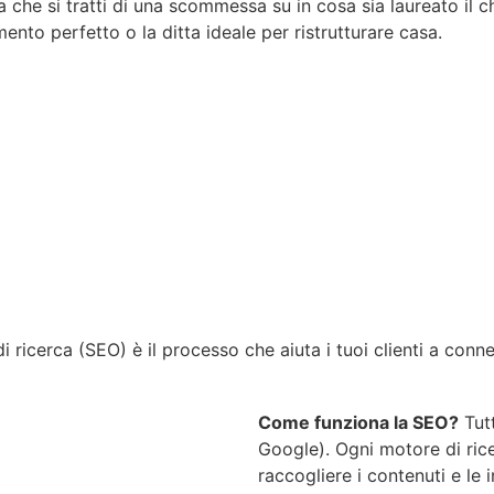
ia che si tratti di una scommessa su in cosa sia laureato il c
ento perfetto o la ditta ideale per ristrutturare casa.
Richiedi un preventivo gratuito e senza impegno!
i ricerca (SEO) è il processo che aiuta i tuoi clienti a connet
Come funziona la SEO?
Tutt
Google). Ogni motore di rice
raccogliere i contenuti e le i