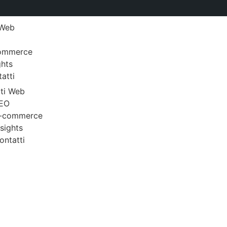
 Web
ommerce
ghts
atti
iti Web
EO
-commerce
nsights
ontatti